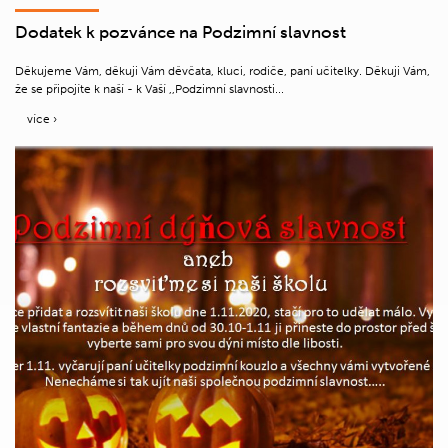
Dodatek k pozvánce na Podzimní slavnost
Děkujeme Vám, děkuji Vám děvčata, kluci, rodiče, paní učitelky. Děkuji Vám,
že se připojíte k naší - k Vaší ,,Podzimní slavnosti...
více ›