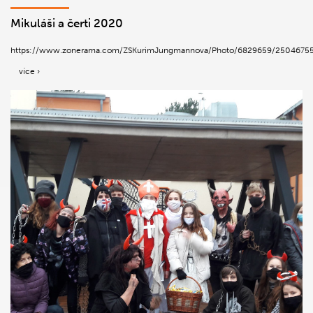
Mikuláši a čerti 2020
https://www.zonerama.com/ZSKurimJungmannova/Photo/6829659/2504675
více ›