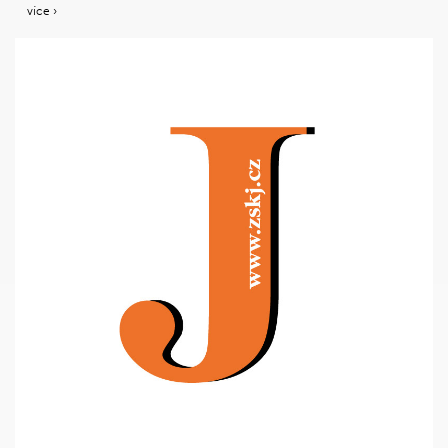
více ›