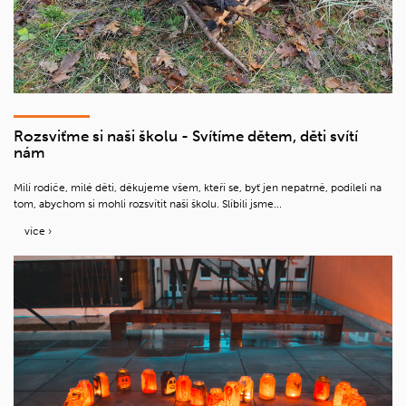
Rozsviťme si naši školu - Svítíme dětem, děti svítí
nám
Milí rodiče, milé děti, děkujeme všem, kteří se, byť jen nepatrně, podíleli na
tom, abychom si mohli rozsvítit naši školu. Slíbili jsme...
více ›