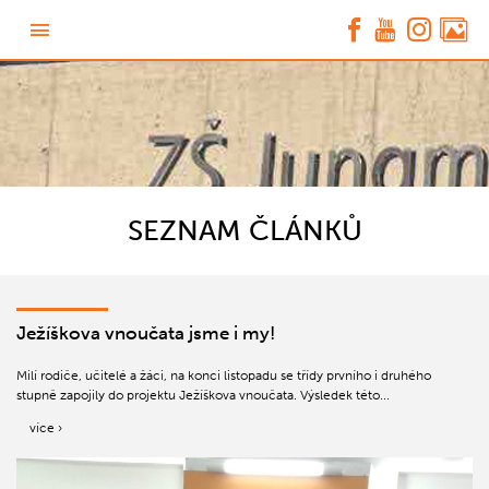
SEZNAM ČLÁNKŮ
Ježíškova vnoučata jsme i my!
Milí rodiče, učitelé a žáci, na konci listopadu se třídy prvního i druhého
stupně zapojily do projektu Ježíškova vnoučata. Výsledek této...
více ›