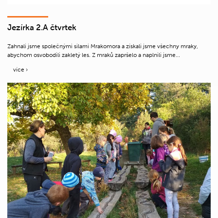
Jezírka 2.A čtvrtek
Zahnali jsme společnými silami Mrakomora a získali jsme všechny mraky,
abychom osvobodili zakletý les. Z mraků zapršelo a naplnili jsme...
více ›