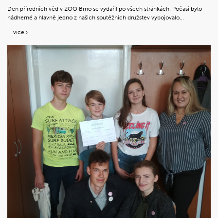
Den přírodních věd v ZOO Brno se vydařil po všech stránkách. Počasí bylo
nádherné a hlavně jedno z našich soutěžních družstev vybojovalo...
více ›