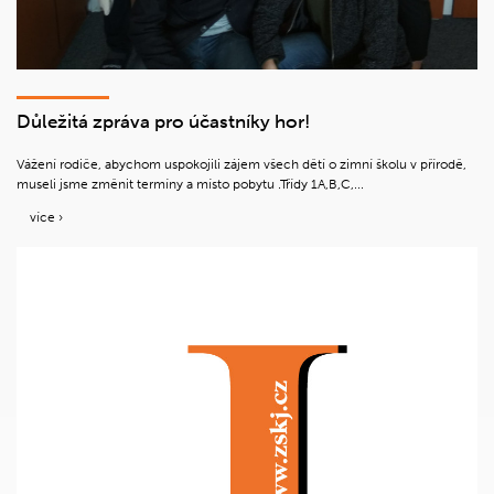
Důležitá zpráva pro účastníky hor!
Vážení rodiče, abychom uspokojili zájem všech dětí o zimní školu v přírodě,
museli jsme změnit termíny a místo pobytu .Třídy 1A,B,C,...
více ›