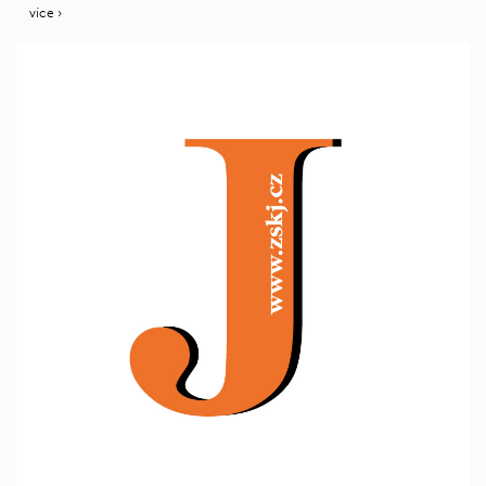
více ›