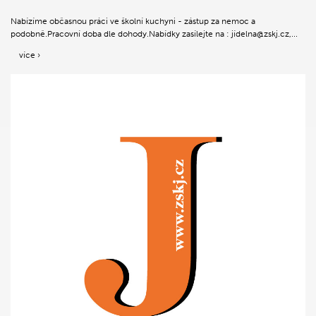
Nabízíme občasnou práci ve školní kuchyni - zástup za nemoc a
podobně.Pracovní doba dle dohody.Nabídky zasílejte na : jídelna@zskj.cz,...
více ›