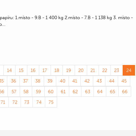
píru: 1.místo - 9.B - 1 400 kg 2.místo - 7.B - 1 138 kg 3. místo -
...
14
15
16
17
18
19
20
21
22
23
24
35
36
37
38
39
40
41
42
43
44
45
56
57
58
59
60
61
62
63
64
65
66
71
72
73
74
75