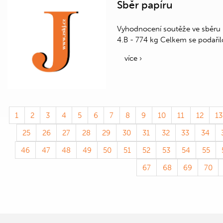
Sběr papíru
Vyhodnocení soutěže ve sběru pa
4.B - 774 kg Celkem se podařilo
více ›
1
2
3
4
5
6
7
8
9
10
11
12
13
25
26
27
28
29
30
31
32
33
34
46
47
48
49
50
51
52
53
54
55
67
68
69
70