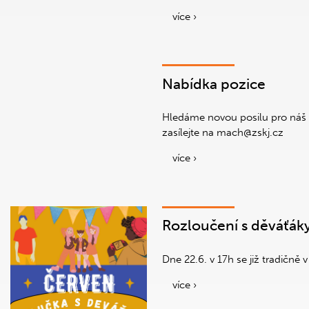
více ›
Nabídka pozice
Hledáme novou posilu pro náš t
zasílejte na mach@zskj.cz
více ›
Rozloučení s děváťák
Dne 22.6. v 17h se již tradičně
více ›