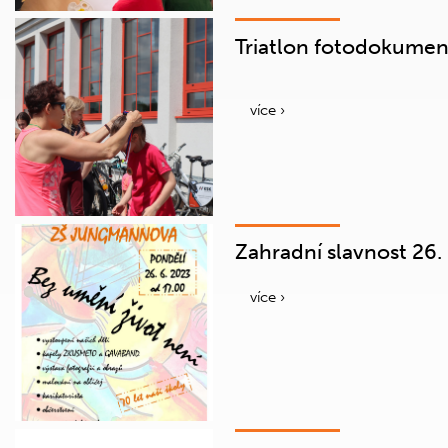
Triatlon fotodokume
více ›
Zahradní slavnost 26.
více ›