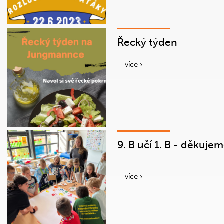
Řecký týden
více ›
9. B učí 1. B - děkujem
více ›