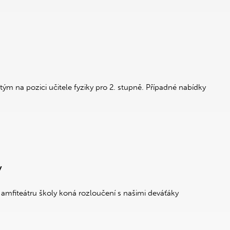
ým na pozici učitele fyziky pro 2. stupně. Případné nabídky
y
 v amfiteátru školy koná rozloučení s našimi deváťáky