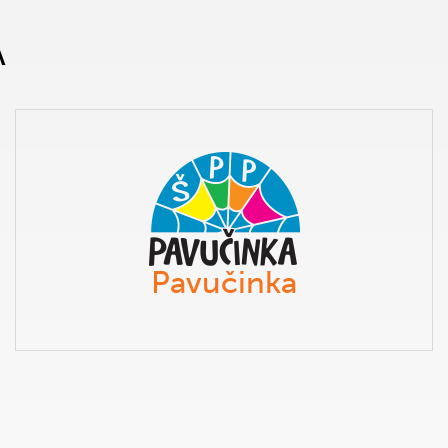
A
Pavučinka