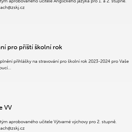
ým aprobovaného učitele Anglického jazyka pro 1. a 2. stupně.
mach@zskj.cz
í pro příští školní rok
plnění přihlášky na stravování pro školní rok 2023-2024 pro Vaše
ucí...
e VV
tým aprobovaného učitele Výtvarné výchovy pro 2. stupně.
mach@zskj.cz