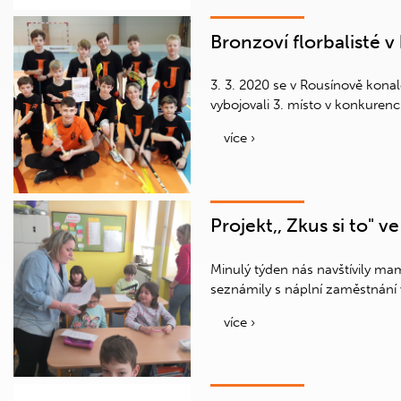
Bronzoví florbalisté v 
3. 3. 2020 se v Rousínově konal
vybojovali 3. místo v konkurenci
více ›
Projekt,, Zkus si to" ve
Minulý týden nás navštívily ma
seznámily s náplní zaměstnání v
více ›