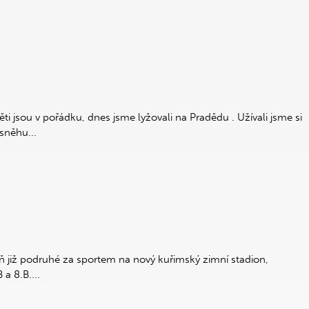
ti jsou v pořádku, dnes jsme lyžovali na Pradědu . Užívali jsme si
sněhu...
eň již podruhé za sportem na nový kuřimský zimní stadion,
 a 8.B....