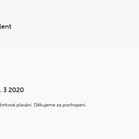
lent
. 3 2020
ružinkové plavání. Děkujeme za pochopení.