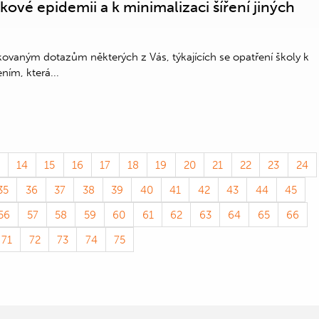
kové epidemii a k minimalizaci šíření jiných
ovaným dotazům některých z Vás, týkajících se opatření školy k
ním, která...
14
15
16
17
18
19
20
21
22
23
24
35
36
37
38
39
40
41
42
43
44
45
56
57
58
59
60
61
62
63
64
65
66
71
72
73
74
75