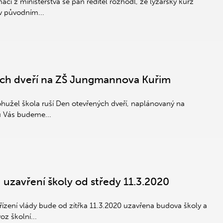
ací z ministerstva se pan ředitel rozhodl, že lyžařský kurz
v původním...
ých dveří na ZŠ Jungmannova Kuřim
hužel škola ruší Den otevřených dveří, naplánovaný na
u Vás budeme...
uzavření školy od středy 11.3.2020
ízení vlády bude od zítřka 11.3.2020 uzavřena budova školy a
z školní...