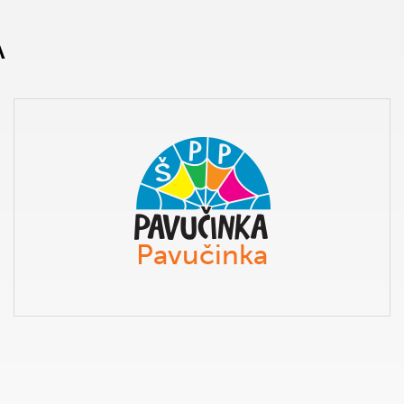
A
Pavučinka