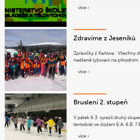
více ›
Zdravíme z Jeseníků
Zprávičky z Karlova : Všechny dě
nadšeně lyžovani na přírodním 
více ›
Bruslení 2. stupeň
V pátek 6.3. vyrazil druhý stup
tentokrát ve složení 6.A, 6.B, 7.B
více ›