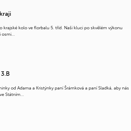
kraji
o krajské kolo ve florbalu 5. tříd. Naši kluci po skvělém výkonu
 osmi...
 3.B
minky od Adama a Kristýnky paní Šrámková a paní Sladká, aby nás
e Státním...