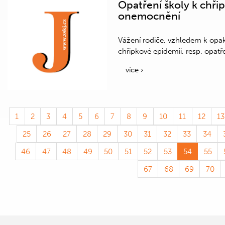
Opatření školy k chřip
onemocnění
Vážení rodiče, vzhledem k opak
chřipkové epidemii, resp. opatře
více ›
1
2
3
4
5
6
7
8
9
10
11
12
13
25
26
27
28
29
30
31
32
33
34
46
47
48
49
50
51
52
53
54
55
67
68
69
70