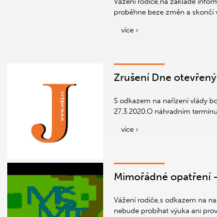
Vážení rodiče,na základě inform
proběhne beze změn a skončí 
více ›
Zrušení Dne otevřen
S odkazem na nařízení vlády bo
27.3.2020.O náhradním termín
více ›
Mimořádné opatření - 
Vážení rodiče,s odkazem na nař
nebude probíhat výuka ani provo