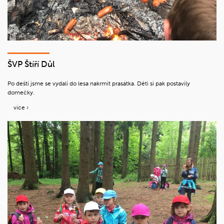
ŠVP Štíří Důl
Po dešti jsme se vydali do lesa nakrmit prasátka. Děti si pak postavily
domečky.
více ›