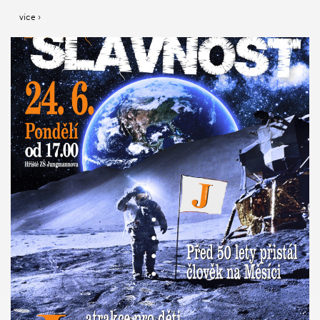
více ›