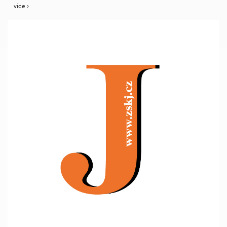
více ›