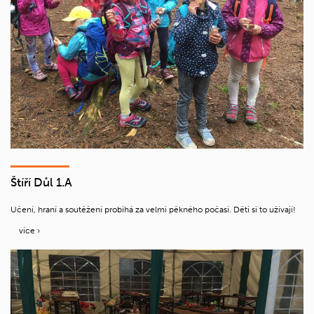
Štíří Důl 1.A
Učení, hraní a soutěžení probíhá za velmi pěkného počasí. Děti si to užívají!
více ›