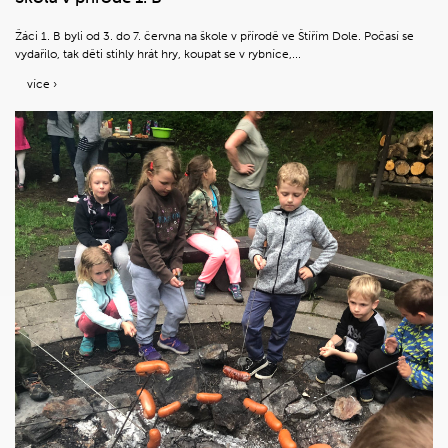
Žáci 1. B byli od 3. do 7. června na škole v přírodě ve Štířím Dole. Počasí se
vydařilo, tak děti stihly hrát hry, koupat se v rybníce,...
více ›