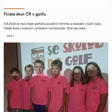
Finále škol ČR v golfu
3.6.2019 se naši mladí golfisté zúčastnili tréninku a losování v Golf clubu
Mladé Buky s krásným výhledem na Krkonoše. Zítra nás čeká...
více ›