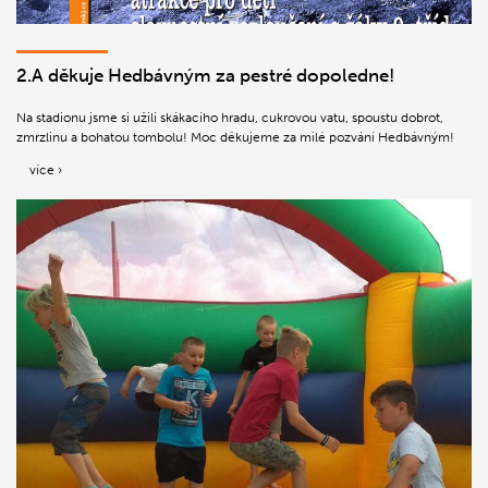
2.A děkuje Hedbávným za pestré dopoledne!
Na stadionu jsme si užili skákacího hradu, cukrovou vatu, spoustu dobrot,
zmrzlinu a bohatou tombolu! Moc děkujeme za milé pozvání Hedbávným!
více ›