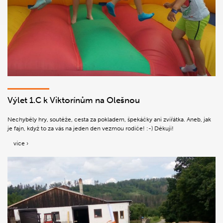
Výlet 1.C k Viktorínům na Olešnou
Nechyběly hry, soutěže, cesta za pokladem, špekáčky ani zvířátka. Aneb, jak
je fajn, když to za vás na jeden den vezmou rodiče! :-) Děkuji!
více ›