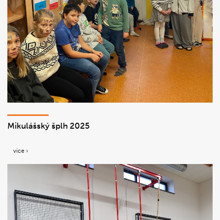
Mikulášský šplh 2025
více ›