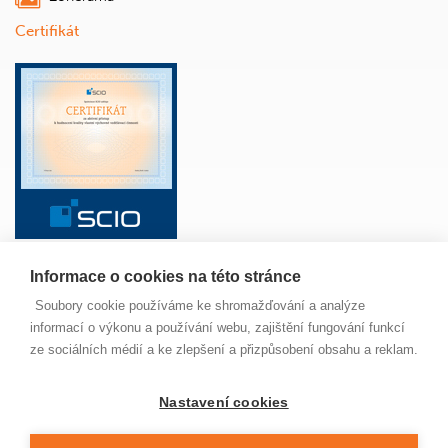
Certifikát
Informace o cookies na této stránce
ŠKOLA
ANGLICKÝ JAZYK
ŽÁCI
RODIČE
Soubory cookie používáme ke shromažďování a analýze
PAVUČINKA
JÍDELNA
MAPA SERVERU
informací o výkonu a používání webu, zajištění fungování funkcí
NOVINKY
ze sociálních médií a ke zlepšení a přizpůsobení obsahu a reklam.
Nastavení cookies
© 2022 Základní škola Jungmannova Kuřim, příspěvková
organizace. Všechna práva vyhrazena. Buďte ohleduplní,
neporušujte zákon a nekopírujte naše stránky, prosím.