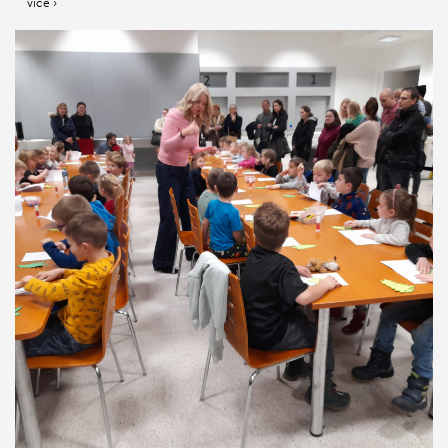
více ›