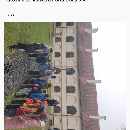
více ›