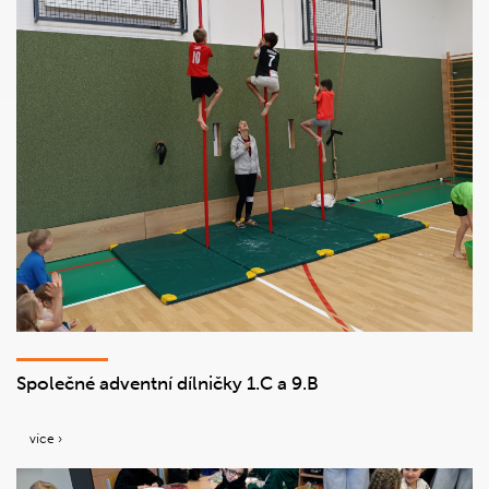
Společné adventní dílničky 1.C a 9.B
více ›