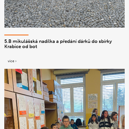
5.B mikulášská nadílka a předání dárků do sbírky
Krabice od bot
více ›