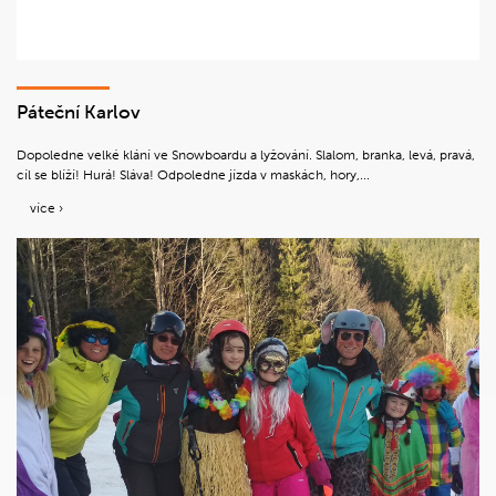
Páteční Karlov
Dopoledne velké klání ve Snowboardu a lyžování. Slalom, branka, levá, pravá,
cíl se blíží! Hurá! Sláva! Odpoledne jízda v maskách, hory,...
více ›