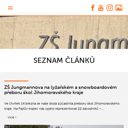
SEZNAM ČLÁNKŮ
ZŠ Jungmannova na lyžařském a snowboardovém
přeboru škol Jihomoravského kraje
Ve čtvrtek 14.března se naše škola zúčastnila přeboru škol Jihomoravského
kraje. Na Fajtův kopec nás vyjelo reprezentovat 22 závodníků –...
více ›