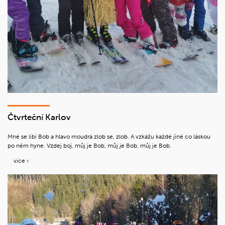
Čtvrteční Karlov
Mně se líbí Bob a hlavo moudrá zlob se, zlob. A vzkážu každé jiné co láskou
po něm hyne. Vzdej boj, můj je Bob, můj je Bob, můj je Bob.
více ›