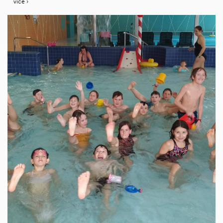
více ›