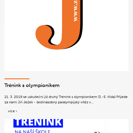
Trénink s olympionikem
21. 3. 2019 se uskuteční již druhý Trénink s olympionikem (3.-5. třída) Přijede
za námi Jiří Ježek - šestinásobný paralympijský vítěz v...
více ›