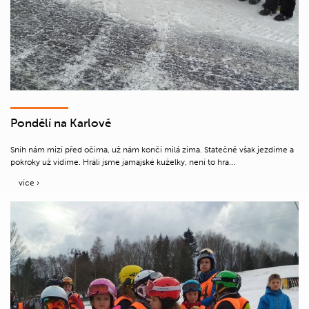
Pondělí na Karlově
Sníh nám mizí před očima, už nám končí milá zima. Statečně však jezdíme a
pokroky už vidíme. Hráli jsme jamajské kuželky, není to hra...
více ›