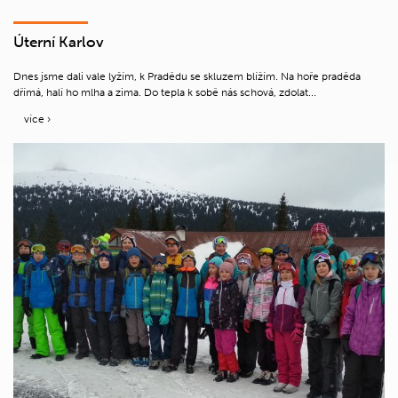
Úterní Karlov
Dnes jsme dali vale lyžím, k Pradědu se skluzem blížím. Na hoře praděda
dřímá, halí ho mlha a zima. Do tepla k sobě nás schová, zdolat...
více ›