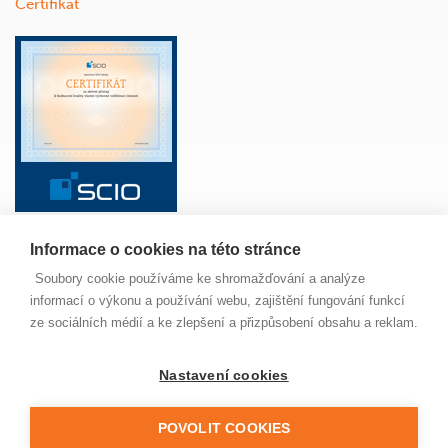
Certifikát
Informace o cookies na této stránce
ŠKOLA
ANGLICKÝ JAZYK
ŽÁCI
RODIČE
Soubory cookie používáme ke shromažďování a analýze
PAVUČINKA
JÍDELNA
MAPA SERVERU
informací o výkonu a používání webu, zajištění fungování funkcí
NOVINKY
ze sociálních médií a ke zlepšení a přizpůsobení obsahu a reklam.
Nastavení cookies
© 2022 Základní škola Jungmannova Kuřim, příspěvková
organizace. Všechna práva vyhrazena. Buďte ohleduplní,
neporušujte zákon a nekopírujte naše stránky, prosím.
POVOLIT COOKIES