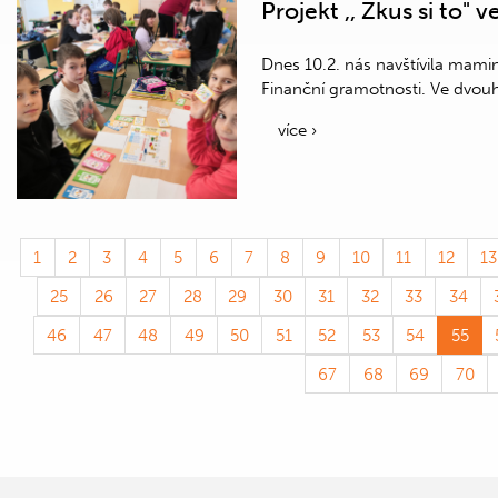
Projekt ,, Zkus si to" v
Dnes 10.2. nás navštívila mami
Finanční gramotnosti. Ve dvouh
více ›
1
2
3
4
5
6
7
8
9
10
11
12
13
25
26
27
28
29
30
31
32
33
34
46
47
48
49
50
51
52
53
54
55
67
68
69
70