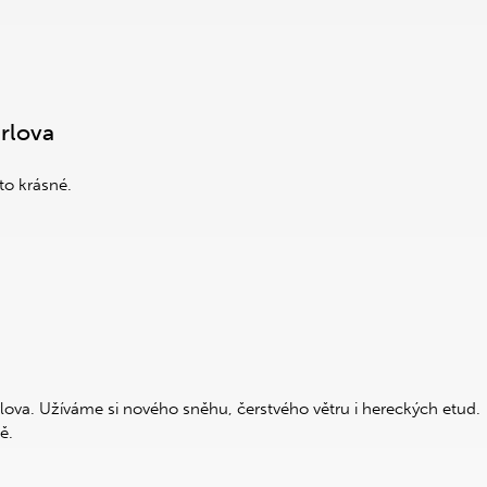
rlova
 to krásné.
rlova. Užíváme si nového sněhu, čerstvého větru i hereckých etud.
ě.