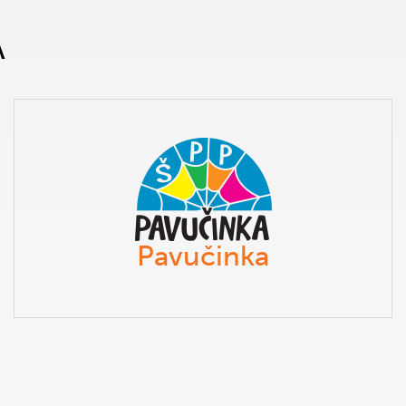
A
Pavučinka