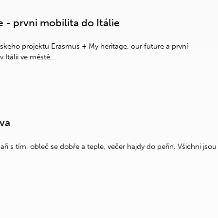
 - prvni mobilita do Itálie
pskeho projektu Erasmus + My heritage, our future a první
Itálii ve městě...
ova
lyžaři s tím, obleč se dobře a teple, večer hajdy do peřin. Všichni jsou