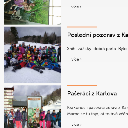
více ›
Poslední pozdrav z Ka
Sníh, zážitky, dobrá parta. Bylo
více ›
Pašeráci z Karlova
Krakonoš i pašeráci zdraví z Ka
Máme se tu fajn, ať to trvá věčn
více ›