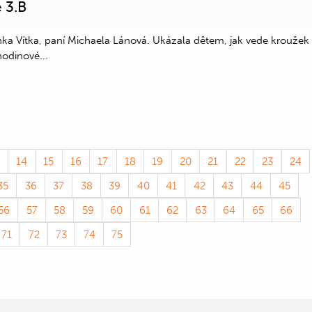
e 3.B
nka Vítka, paní Michaela Lánová. Ukázala dětem, jak vede kroužek
odinové...
14
15
16
17
18
19
20
21
22
23
24
35
36
37
38
39
40
41
42
43
44
45
56
57
58
59
60
61
62
63
64
65
66
71
72
73
74
75