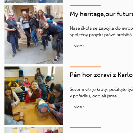
My heritage,our future
Nase škola se zapojila do evro
společný projekt právě probíhá v 
více ›
Pán hor zdraví z Karl
Severní vítr je krutý, počítejte 
v pořádku, odolali jsme...
více ›