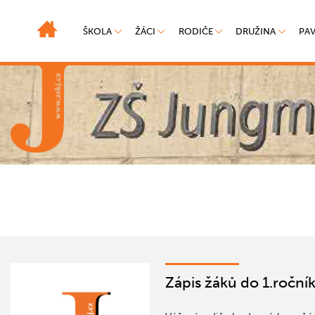
ŠKOLA
ŽÁCI
RODIČE
DRUŽINA
PA
Zápis žáků do 1.roční