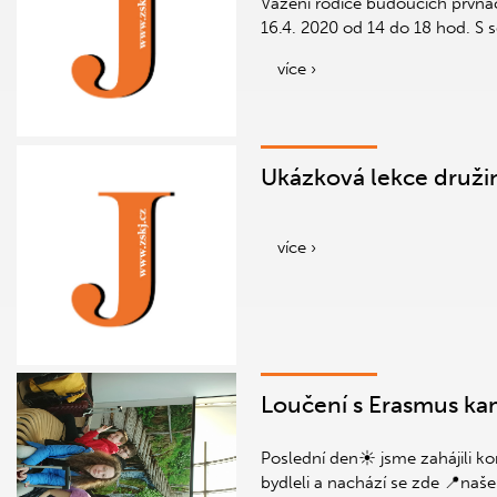
Vážení rodiče budoucích prvňáč
16.4. 2020 od 14 do 18 hod. S s
více ›
Ukázková lekce druži
více ›
Loučení s Erasmus kama
Poslední den☀ jsme zahájili k
bydleli a nachází se zde 📍naše 