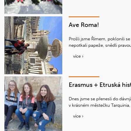
Ave Roma!
Prošli jsme Římem, poklonili se
nepotkali papeže, snědli pravou
více ›
Erasmus + Etruská his
Dnes jsme se přenesli do dáv
v krásném městečku Tarquinia,
více ›