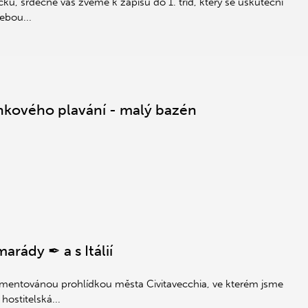
ků, srdečně vás zveme k zápisu do 1. tříd, který se uskuteční
ebou...
nkového plavání - malý bazén
rády ✒ a s Itálií
omentovánou prohlídkou města Civitavecchia, ve kterém jsme
hostitelská...