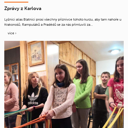
Zprávy z Karlova
Lyžníci alias Blatníci prosí všechny příznivce tohoto kurzu, aby tam nahoře u
Krakonošů, Rampušáků a Pradědů se za nás přimluvili za...
více ›