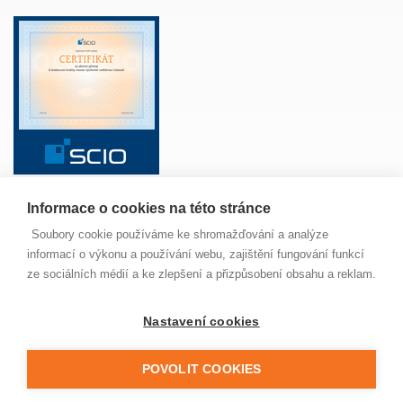
Informace o cookies na této stránce
ŠKOLA
ANGLICKÝ JAZYK
ŽÁCI
RODIČE
Soubory cookie používáme ke shromažďování a analýze
PAVUČINKA
JÍDELNA
MAPA SERVERU
informací o výkonu a používání webu, zajištění fungování funkcí
NOVINKY
ze sociálních médií a ke zlepšení a přizpůsobení obsahu a reklam.
Nastavení cookies
© 2022 Základní škola Jungmannova Kuřim, příspěvková
organizace. Všechna práva vyhrazena. Buďte ohleduplní,
neporušujte zákon a nekopírujte naše stránky, prosím.
POVOLIT COOKIES