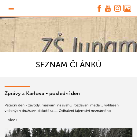
SEZNAM ČLÁNKŮ
Zprávy z Karlova - poslední den
Páteční den - závody, maškarní na svahu, rozdávání medailí, vyhlášení
vítězných družstev, diskotéka..... Odhalení tajemství neznámého...
více ›