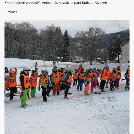
Krakonošově zahradě". Večer nás navštívila paní Kultura. Všichni...
více ›