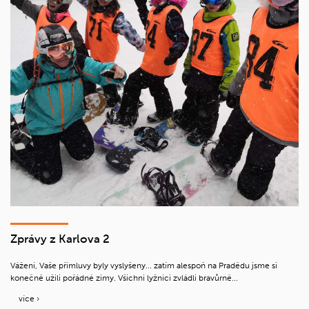
Zprávy z Karlova 2
Vážení, Vaše přímluvy byly vyslyšeny... zatím alespoň na Pradědu jsme si
konečně užili pořádné zimy. Všichni lyžníci zvládli bravůrně...
více ›