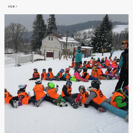
více ›