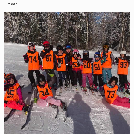
více ›