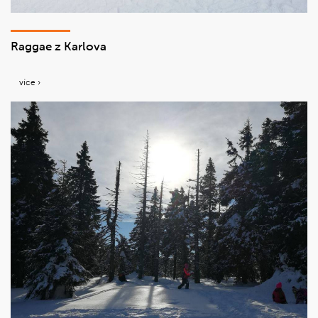
Raggae z Karlova
více ›