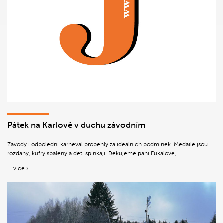
Pátek na Karlově v duchu závodním
Závody i odpolední karneval proběhly za ideálních podmínek. Medaile jsou
rozdány, kufry sbaleny a děti spinkají. Děkujeme paní Fukalové,...
více ›