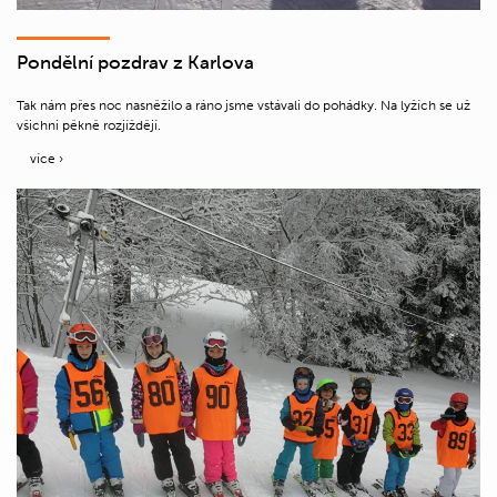
Pondělní pozdrav z Karlova
Tak nám přes noc nasněžilo a ráno jsme vstávali do pohádky. Na lyžích se už
všichni pěkně rozjíždějí.
více ›