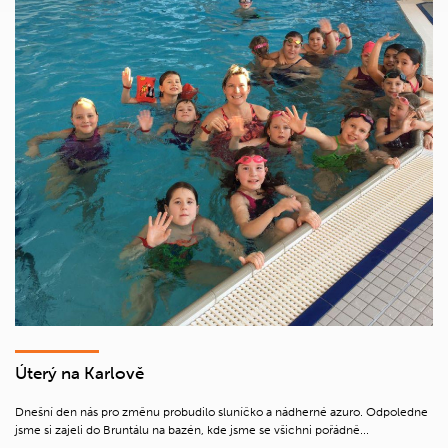
Úterý na Karlově
Dnešní den nás pro změnu probudilo sluníčko a nádherné azuro. Odpoledne
jsme si zajeli do Bruntálu na bazén, kde jsme se všichni pořádně...