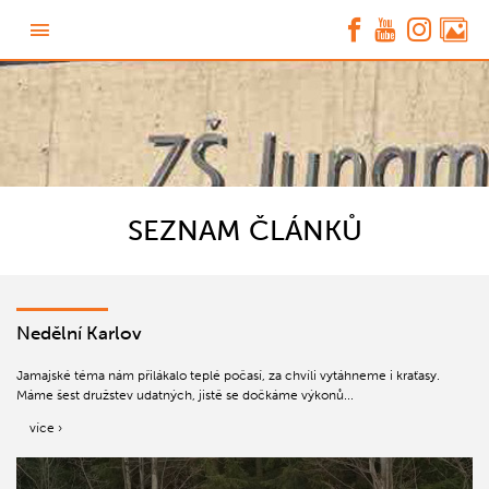
SEZNAM ČLÁNKŮ
Nedělní Karlov
Jamajské téma nám přilákalo teplé počasí, za chvíli vytáhneme i kraťasy.
Máme šest družstev udatných, jistě se dočkáme výkonů...
více ›