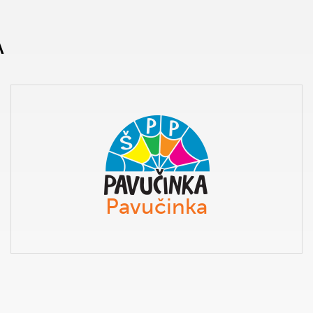
A
Pavučinka