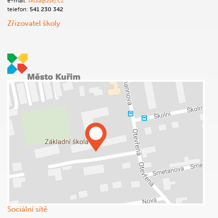
e-mail:
skola@zskj.cz
telefon:
541 230 342
Zřizovatel školy
Sociální sítě