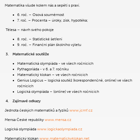
Matematika všude kolem nás a sepětí s praxí.
6. roč. – Osová souměrnost
7. roč. – Procenta – úroky, zisk, hypotéka;
Tělesa – návrh svého pokoje
8. roč. – Statistické šetření
9. roč. – Finanční plán školního výletu
3.
Matematické soutěže
Matematická olympiáda - ve všech ročnících
Pythagoriáda - v 6. a 7. ročníku
Matematický klokan – ve všech ročnících
Genius Logicus – logická soutěž (korespondenčně, online) ve všech
ročnících
Logická olympiáda – (online) ve všech ročnících
4.
Zajímavé odkazy
Jednota českých matematiků a fyziků
www.jcmf.cz
Mensa České republiky
www.mensa.cz
Logická olympiáda
www.logickaolympiada.cz
Matematický klokan
www.matematickyklokan.net