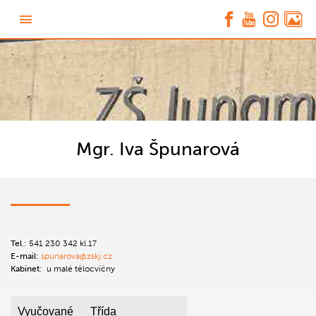
Mgr. Iva Špunarová
Tel
.:
541 230 342 kl.17
E-mail
:
spunarova@zskj.cz
Kabinet
:
u malé tělocvičny
Vyučované
Třída