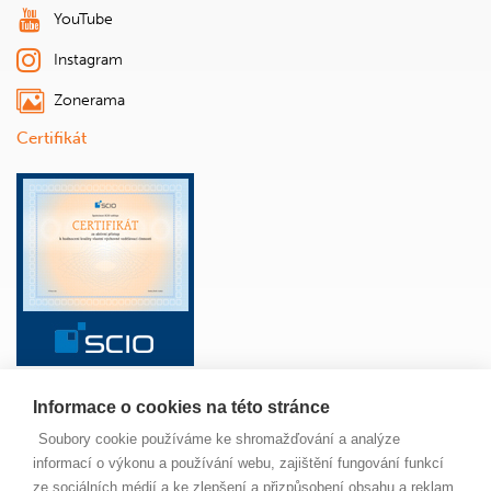
YouTube
Instagram
Zonerama
Certifikát
Informace o cookies na této stránce
ŠKOLA
ANGLICKÝ JAZYK
ŽÁCI
RODIČE
Soubory cookie používáme ke shromažďování a analýze
PAVUČINKA
JÍDELNA
MAPA SERVERU
informací o výkonu a používání webu, zajištění fungování funkcí
NOVINKY
ze sociálních médií a ke zlepšení a přizpůsobení obsahu a reklam.