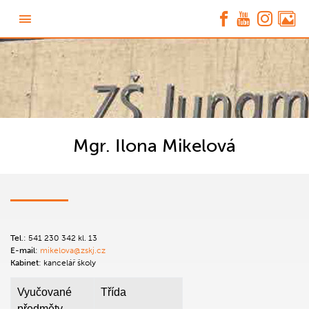
Mgr. Ilona Mikelová
Tel
.:
541 230 342 kl. 13
E-mail
:
mikelova@zskj.cz
Kabinet
: kancelář školy
Vyučované
Třída
předměty