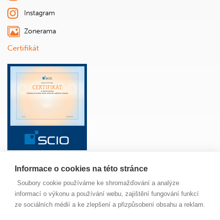
Instagram
Zonerama
Certifikát
Informace o cookies na této stránce
ŠKOLA
ANGLICKÝ JAZYK
ŽÁCI
RODIČE
Soubory cookie používáme ke shromažďování a analýze
PAVUČINKA
JÍDELNA
MAPA SERVERU
informací o výkonu a používání webu, zajištění fungování funkcí
NOVINKY
ze sociálních médií a ke zlepšení a přizpůsobení obsahu a reklam.