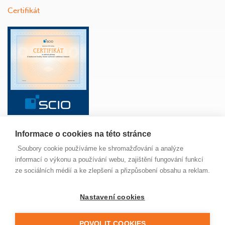
Certifikát
Informace o cookies na této stránce
ŠKOLA
ANGLICKÝ JAZYK
ŽÁCI
RODIČE
Soubory cookie používáme ke shromažďování a analýze
PAVUČINKA
JÍDELNA
MAPA SERVERU
informací o výkonu a používání webu, zajištění fungování funkcí
NOVINKY
ze sociálních médií a ke zlepšení a přizpůsobení obsahu a reklam.
Nastavení cookies
© 2022 Základní škola Jungmannova Kuřim, příspěvková
organizace. Všechna práva vyhrazena. Buďte ohleduplní,
neporušujte zákon a nekopírujte naše stránky, prosím.
POVOLIT COOKIES