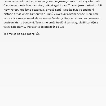
nejen zámeček, nádherné zahrady, ale i nejrůznější auta, motorky a formule.
Cestou do města Southampton, odkud vyplul např Titanic, jsme zastavili v NP
New Forest, kde jsme pozorovali divoké koně. Neděle byla ve znamení
historie a magičnost kamenných kruhů v Avebury a Stonehenge. Den jsme
zakončili v krásné katedrále ve městě Salisbury. Krásné počasí nás provázelo i
poslední den v Londýně. Tam jsme prošli tradiční památky, viděli Londýn z
výšky katedrály Sv Pavla a trajektem zpět do ČR.
Těšíme se na další ročník 😉.