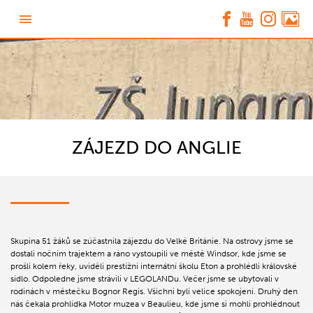
ZÁJEZD DO ANGLIE
Skupina 51 žáků se zúčastnila zájezdu do Velké Británie. Na ostrovy jsme se
dostali nočním trajektem a ráno vystoupili ve městě Windsor, kde jsme se
prošli kolem řeky, uviděli prestižní internátní školu Eton a prohlédli královské
sídlo. Odpoledne jsme strávili v LEGOLANDu. Večer jsme se ubytovali v
rodinách v městečku Bognor Regis. Všichni byli velice spokojení. Druhý den
nás čekala prohlídka Motor muzea v Beaulieu, kde jsme si mohli prohlédnout