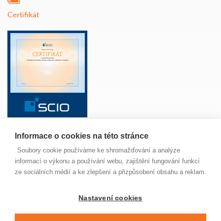
Certifikát
Informace o cookies na této stránce
ŠKOLA
ANGLICKÝ JAZYK
ŽÁCI
RODIČE
Soubory cookie používáme ke shromažďování a analýze
PAVUČINKA
JÍDELNA
MAPA SERVERU
informací o výkonu a používání webu, zajištění fungování funkcí
NOVINKY
ze sociálních médií a ke zlepšení a přizpůsobení obsahu a reklam.
Nastavení cookies
© 2022 Základní škola Jungmannova Kuřim, příspěvková
organizace. Všechna práva vyhrazena. Buďte ohleduplní,
neporušujte zákon a nekopírujte naše stránky, prosím.