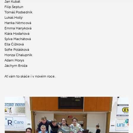
Jan Kubát
Filip Šeptun
Tomáš Podsedník
Lukáš Hollý
Hanka Němcová
Emma Hanyková
Klára Hodaňová
Sylva Machátová
Ella Čížková
Sofie Polášková
Honza Chalupník
Adam Morys
Jáchym Broža
Ať vám to skáče i v novém roce.