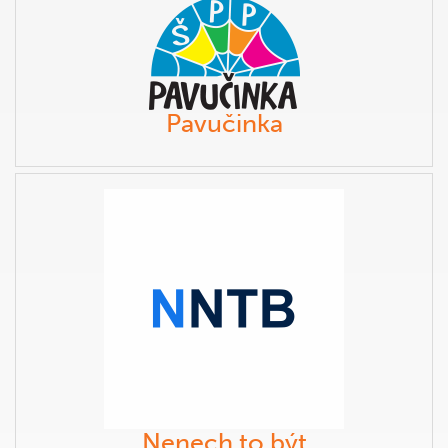
Pavučinka
Nenech to být