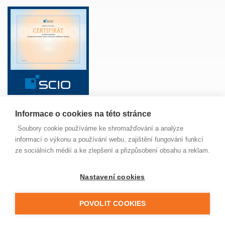
Informace o cookies na této stránce
ŠKOLA
ANGLICKÝ JAZYK
ŽÁCI
RODIČE
Soubory cookie používáme ke shromažďování a analýze
PAVUČINKA
JÍDELNA
MAPA SERVERU
informací o výkonu a používání webu, zajištění fungování funkcí
NOVINKY
ze sociálních médií a ke zlepšení a přizpůsobení obsahu a reklam.
Nastavení cookies
© 2022 Základní škola Jungmannova Kuřim, příspěvková
organizace. Všechna práva vyhrazena. Buďte ohleduplní,
neporušujte zákon a nekopírujte naše stránky, prosím.
POVOLIT COOKIES