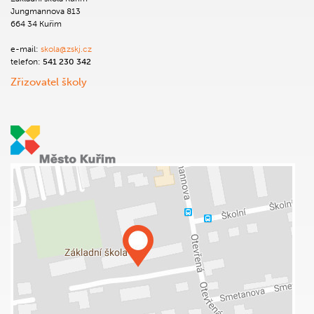
Jungmannova 813
664 34 Kuřim
e-mail:
skola@zskj.cz
telefon:
541 230 342
Zřizovatel školy