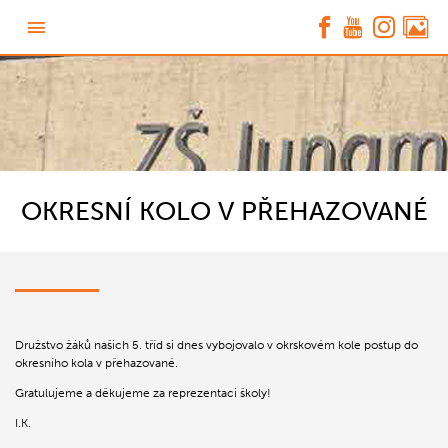
OKRESNÍ KOLO V PŘEHAZOVANÉ
Družstvo žáků našich 5. tříd si dnes vybojovalo v okrskovém kole postup do
okresního kola v přehazované.
Gratulujeme a děkujeme za reprezentaci školy!
I.K.