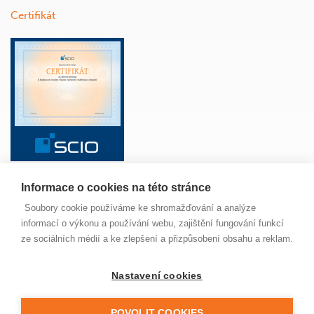
Certifikát
Informace o cookies na této stránce
ŠKOLA
ANGLICKÝ JAZYK
ŽÁCI
RODIČE
Soubory cookie používáme ke shromažďování a analýze
PAVUČINKA
JÍDELNA
MAPA SERVERU
informací o výkonu a používání webu, zajištění fungování funkcí
NOVINKY
ze sociálních médií a ke zlepšení a přizpůsobení obsahu a reklam.
Nastavení cookies
© 2022 Základní škola Jungmannova Kuřim, příspěvková
organizace. Všechna práva vyhrazena. Buďte ohleduplní,
neporušujte zákon a nekopírujte naše stránky, prosím.
POVOLIT COOKIES