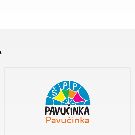
A
Pavučinka