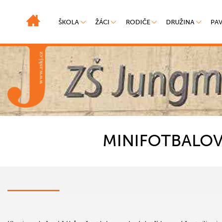
ŠKOLA
ŽÁCI
RODIČE
DRUŽINA
PA
MINIFOTBALOV