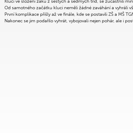
Kluci ve složení žáků z šestých a sedmých tříd, se zúčastnili min
Od samotného začátku kluci neměli žádné zaváhání a vyhráli v
První komplikace přišly až ve finále, kde se postavili ZŠ a MŠ 
Nakonec se jim podařilo vyhrát, vybojovali nejen pohár, ale i po