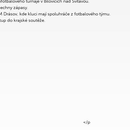
ifotbalového turnaje v Bílovicích nad Svitavou.
šechny zápasy.
TGM Drásov, kde kluci mají spoluhráče z fotbalového týmu.
stup do krajské soutěže.
</p