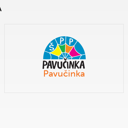
A
Pavučinka