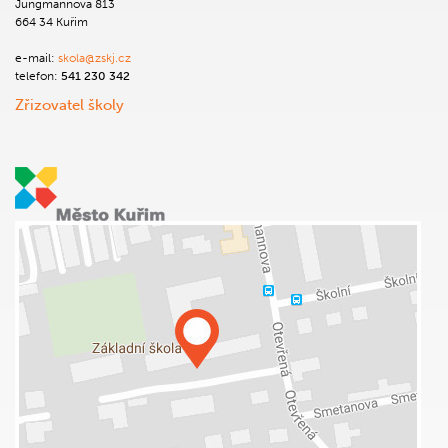
Jungmannova 813
664 34 Kuřim
e-mail:
skola@zskj.cz
telefon:
541 230 342
Zřizovatel školy