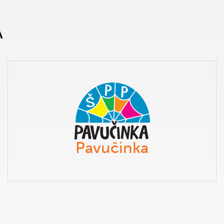
A
Pavučinka