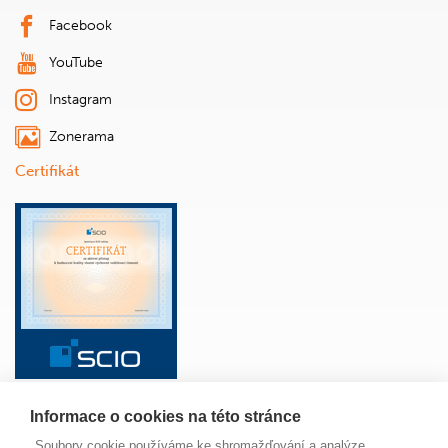
Facebook
YouTube
Instagram
Zonerama
Certifikát
Informace o cookies na této stránce
ŠKOLA
ANGLICKÝ JAZYK
ŽÁCI
RODIČE
Soubory cookie používáme ke shromažďování a analýze